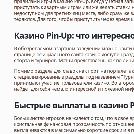
правилами игры в казино Pin-Up. Когда учетная за
приступать к азартным играм или же делать ставки 
недоступном для третьих лиц месте, либо сразу же 
теряются. Для того, чтобы приступить через время 
Казино Pin-Up: что интересно
В обозреваемом азартном заведении можно найти м
странице официального сайта казино доступен разд
спорта и турниров. Матчи представлены как по линии
Помимо раздела для ставок на спорт, на портале т
специализированные разделы под названием “Турнир
принимают участие пользователи казино. Во втором
найдет для себя немало интересной и полезной ин
Быстрые выплаты в казино P
Большинство игроков не жалеют о том, что в свое 
кристальная финансовая прозрачность по отношени
выплачиваются в максимально короткие сроки и в п