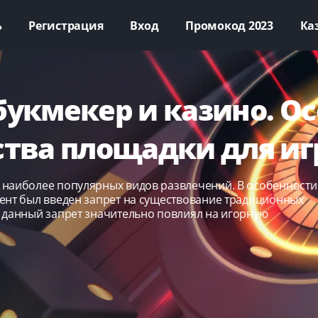
ь
Регистрация
Вход
Промокод 2023
Ка
укмекер и казино. Ос
тва площадки для иг
 наиболее популярных видов развлечений. В особенности
мент был введен запрет на существование традиционных
, данный запрет значительно повлиял на игорную