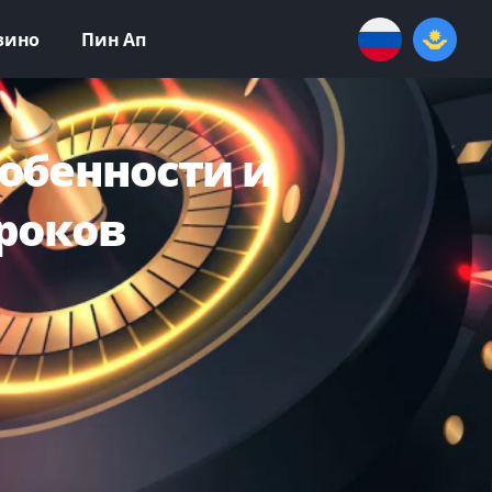
зино
Пин Ап
обенности и
роков