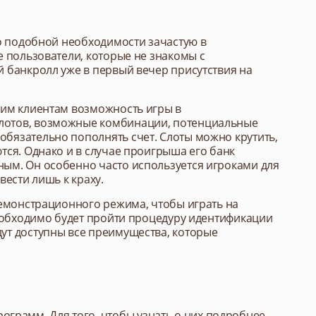
ко подобной необходимости зачастую в
е пользователи, которые не знакомы с
й банкролл уже в первый вечер присутствия на
оим клиентам возможность игры в
слотов, возможные комбинации, потенциальные
обязательно пополнять счет. Слоты можно крутить,
тся. Однако и в случае проигрыша его банк
ным. Он особенно часто используется игроками для
вести лишь к краху.
 демонстрационного режима, чтобы играть на
необходимо будет пройти процедуру идентификации
дут доступны все преимущества, которые
рамм. Для того, чтобы узнать о них подробнее,