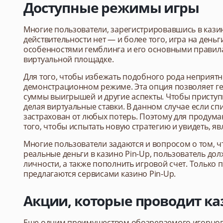
Доступные режимы игры
Многие пользователи, зарегистрировавшись в казин
действительности нет — и более того, игра на ден
особенностями гемблинга и его основными правилам
виртуальной площадке.
Для того, чтобы избежать подобного рода неприятн
демонстрационном режиме. Эта опция позволяет г
суммы выигрышей и другие аспекты. Чтобы приступи
делая виртуальные ставки. В данном случае если с
застрахован от любых потерь. Поэтому для продум
того, чтобы испытать новую стратегию и увидеть, я
Многие пользователи задаются и вопросом о том, ч
реальные деньги в казино Pin-Up, пользователь до
личности, а также пополнить игровой счет. Только
предлагаются сервисами казино Pin-Up.
Акции, которые проводит каз
Еще одним преимуществом обозреваемого игорного 