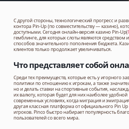
С другой стороны, технологический прогресс и раз
контора Pin-Up (по совместительству — казино), кот
доступными. Сегодня онлайн-версия казино Pin-Up(
гемблинге, для которых слоты являются средством и
способов значительного пополнения бюджета. Кази
клиентов только продолжает увеличиваться.
Что представляет собой онла
Среди тех преимуществ, которые есть у игорного з
политики по отношению к игрокам, а также значите
но и делать ставки на спортивные события, наслаж
их валюту, которая будет для них наиболее удобной 
современных условиях, когда миграция и эмиграци
другая классная платформа от официального Pin Up
игроков. Pinco быстро набирает популярность благ
пользователей со всего мира.