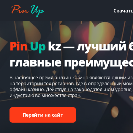
Скачат
Pin
Up
kz — лучший б
главные преимущес
В настоящее время онлайн-казино являются одним из
на территории тех регионов, где в определенный мо
офлайн-казино. Действуя на законодательном уровне
индустрию во множестве стран.
Перейти на сайт